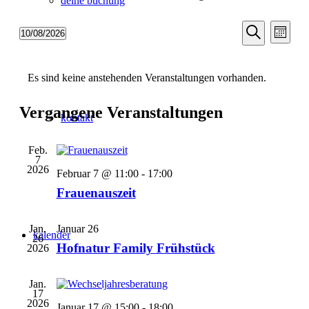
deine buchung
Veransta
Vera
10/08/2026
Monat
Ansic
Suche
Datum
Suche
Navi
wählen.
Kalender
und
Es sind keine anstehenden Veranstaltungen vorhanden.
von
Ansichten
Veranstaltungen
Navigati
Vergangene Veranstaltungen
kontakt
Feb.
7
2026
Februar 7 @ 11:00
-
17:00
Frauenauszeit
Jan.
Januar 26
kalender
26
Hofnatur Family Frühstück
2026
Jan.
17
2026
Januar 17 @ 15:00
-
18:00